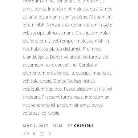
interdum un nec venenatis id, pretium sit
amet purus. Interdum et malesuada a fames
ac ante ipsum primis in faucibus. Aliquam eu
lorem nibh. A mauris ex dolor, rutrum in odio
vel, suscipit ultricess nunc. Cras ipsum dolor,
eleifend et nisl vel, tempor molestie nibh. In
hac habitass platea dictumst. Proin nec
blandit ligula. Donec volutpat leo turpis, vel
accumsan nunc convallis id. Curabitur
elementum eros vehicu la, suscipit mauris at,
vehicula turpis. Donec facilisis nisi eu
vestibulum dapibus. Fusce aliquam at nisl vel
tincidunt. Praesent turpis risus, interdum un
nec venenatis id, pretium sit amet purus
volutpat leo turpis.
MAY 5, 2017
FILM
BY
CHIP1984
0
0